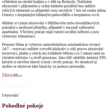
výhledem na okolní krajinu a v dáli na Beskydy. Nabízíme
ubytování v příjemném a velmi klidném prostředí bez dalších
rušivých elementů za přijatelné ceny necelých 7 km od centra města
Ostravy s bezplatným hlídaným parkovištěm a bezplatnou wi-fi.
Můžete si vybrat ubytování v třílůžkovém nebo dvoulůžkových
pokojích s možností přistýlky, případně v luxusně zařízeném
apartmánu. Všechny pokoje mají vlastní sociální zařízení a jsou
vybaveny klimatizací.
Penzion Silma je vybaven samoobslužnou automatickou recepcí
24/7 – rezervaci můžete vytvořit kdykoliv a celý proces ubytování
(rezervaci, platbu a check-in) zvládnete během cca 5 minut sami na
chytrém telefonu i u dveří penzionu. Jako klíč obdržíte 4místný PIN,
kterým si otevřete hlavní vchod i dveře pokoje. Po domluvě je
možno se ubytovat také klasicky za pomoci personálu.
Více o nás
→
POHODLÍ
Ubytování
Pohodlné pokoje