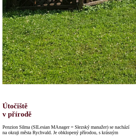
Útočiště
v přírodě
Penzion Silma (SILesian MAnager = Slezský manažer) se nachází
na okraji města Rychvald. Je obklopený přírodou, s krásným