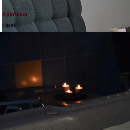
Apartmán
4 hosté
Luxusně zařízený apartmán s plnou nezávislostí
Prohlédnout
→
Všechny pokoje