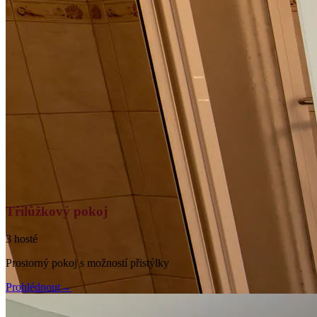
Třílůžkový pokoj
3 hosté
Prostorný pokoj s možností přistýlky
Prohlédnout
→