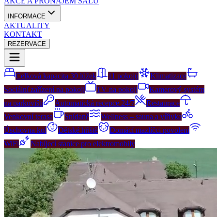
AKCE A PRONÁJEM SÁLŮ
INFORMACE
AKTUALITY
KONTAKT
REZERVACE
Celková kapacita 30 lůžek
11 pokojů
Klimatizace
Sociální zařízení na pokoji
TV na pokoji
Kamerový systém
na parkovišti
Automatická recepce 24/7
Restaurace
Venkovní terasa
Snídaně
Wellness – sauna a vířivka
Úschovna kol
Dětské hřiště
Domácí mazlíčci povoleni
WiFi
Nabíjecí stanice pro elektromobily