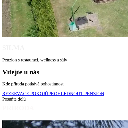
SILMA
Penzion s restaurací, wellness a sály
Vítejte u nás
Kde příroda potkává pohostinnost
REZERVACE POKOJŮ
PROHLÉDNOUT PENZION
Posuňte dolů
PŘÍRODA
Náš příběh