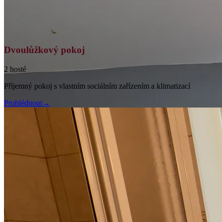
Dvoulůžkový pokoj
2 hosté
Příjemný pokoj s vlastním sociálním zařízením a klimatizací
Prohlédnout
→