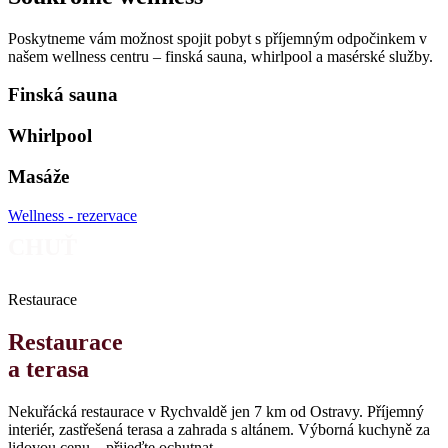
Poskytneme vám možnost spojit pobyt s příjemným odpočinkem v
našem wellness centru – finská sauna, whirlpool a masérské služby.
Finská sauna
Whirlpool
Masáže
Wellness - rezervace
CHUŤ
Restaurace
Restaurace
a terasa
Nekuřácká restaurace v Rychvaldě jen 7 km od Ostravy. Příjemný
interiér, zastřešená terasa a zahrada s altánem. Výborná kuchyně za
lidovou cenu – přijeďte ochutnat.