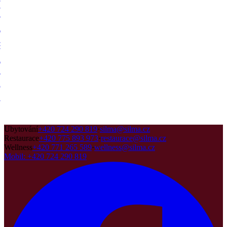
Ubytování
+420 724 290 819
·
silma@silma.cz
Restaurace
+420 775 893 973
·
restaurace@silma.cz
Wellness
+420 771 265 589
·
wellness@silma.cz
Mobil
:
+420 724 290 819