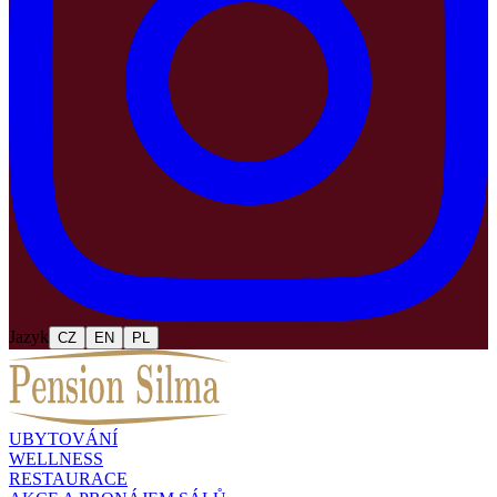
Jazyk
CZ
EN
PL
UBYTOVÁNÍ
WELLNESS
RESTAURACE